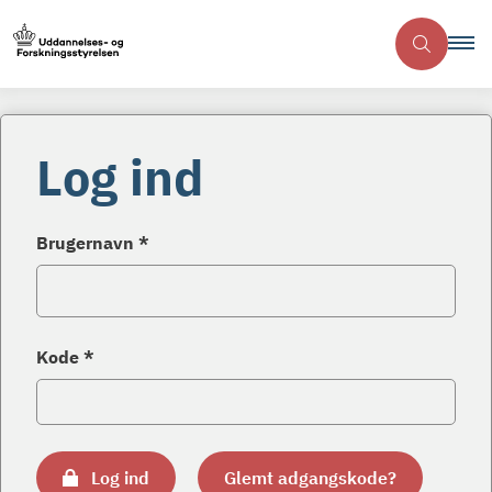
Log ind
Brugernavn *
Kode *
Log ind
Glemt adgangskode?