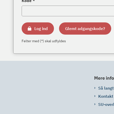
Kode *
Log ind
Glemt adgangskode?
Felter med (*) skal udfyldes
Mere info
Så langt 
Kontakt
SU-over