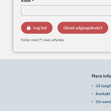
Kode *
Log ind
Glemt adgangskode?
Felter med (*) skal udfyldes
Mere info
Så langt 
Kontakt
SU-over