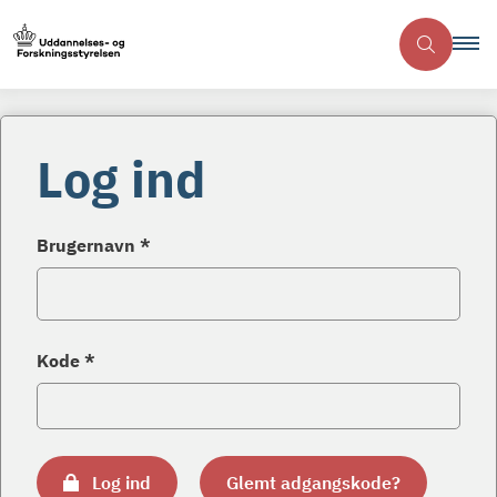
Log ind
Brugernavn *
Kode *
Log ind
Glemt adgangskode?