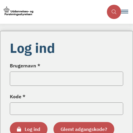
Log ind
Brugernavn *
Kode *
Log ind
Glemt adgangskode?