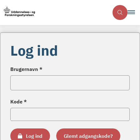
Log ind
Brugernavn *
Kode *
Log ind
Glemt adgangskode?