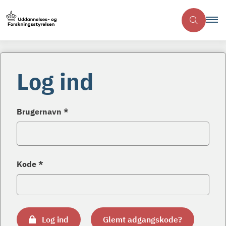
Log ind
Brugernavn *
Kode *
Log ind
Glemt adgangskode?