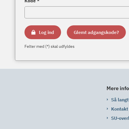
Kode *
Log ind
Glemt adgangskode?
Felter med (*) skal udfyldes
Mere info
Så langt 
Kontakt
SU-over