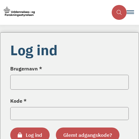
Log ind
Brugernavn *
Kode *
Log ind
Glemt adgangskode?