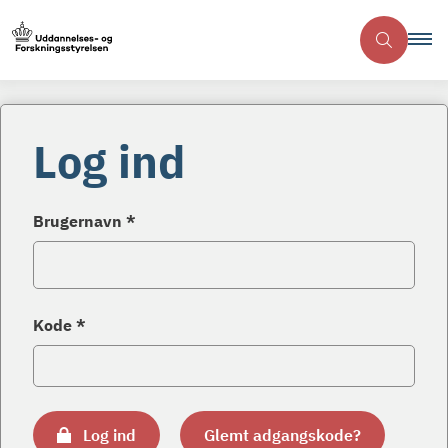
Log ind
Brugernavn *
Kode *
Log ind
Glemt adgangskode?