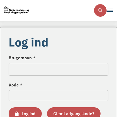
Log ind
Brugernavn *
Kode *
Log ind
Glemt adgangskode?