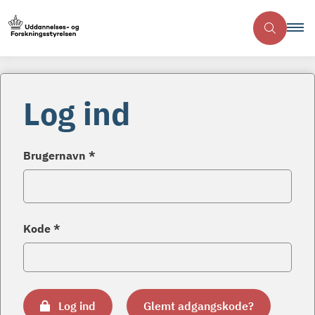
Log ind
Brugernavn *
Kode *
Log ind
Glemt adgangskode?