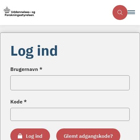
Log ind
Brugernavn *
Kode *
Log ind
Glemt adgangskode?