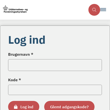
Log ind
Brugernavn *
Kode *
Log ind
Glemt adgangskode?