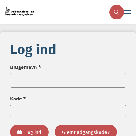
Log ind
Brugernavn *
Kode *
Log ind
Glemt adgangskode?