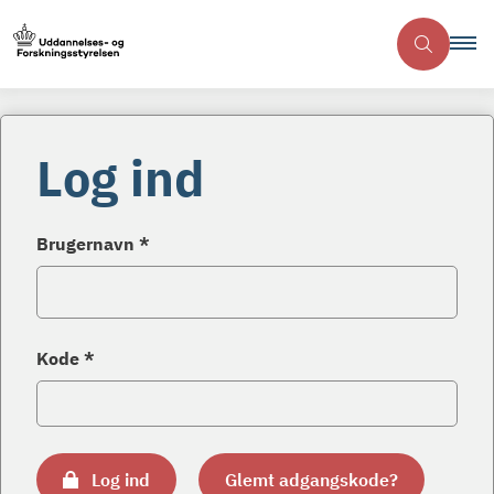
Log ind
Brugernavn *
Kode *
Log ind
Glemt adgangskode?