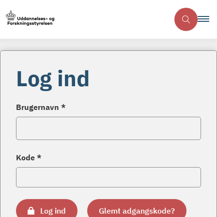
Log ind
Brugernavn *
Kode *
Log ind
Glemt adgangskode?