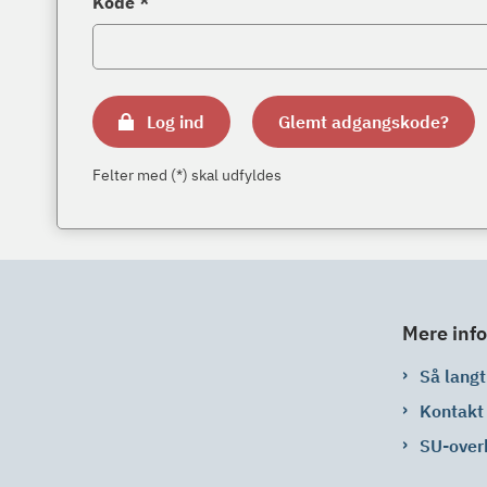
Kode *
Log ind
Glemt adgangskode?
Felter med (*) skal udfyldes
Mere info
Så langt 
Kontakt
SU-over