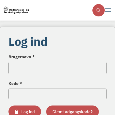
Log ind
Brugernavn *
Kode *
Log ind
Glemt adgangskode?