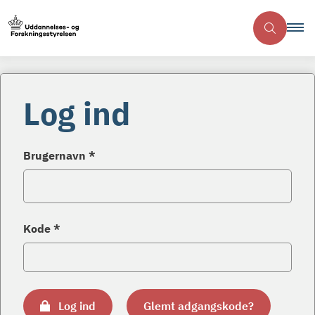
Log ind
Brugernavn *
Kode *
Log ind
Glemt adgangskode?