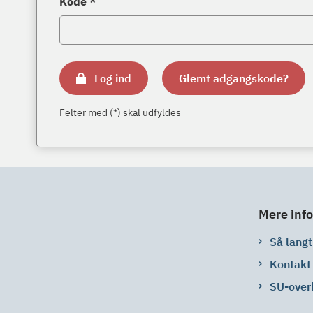
Kode *
Log ind
Glemt adgangskode?
Felter med (*) skal udfyldes
Mere info
Så langt 
Kontakt
SU-over