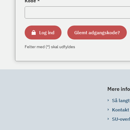
Kode *
Log ind
Glemt adgangskode?
Felter med (*) skal udfyldes
Mere info
Så langt 
Kontakt
SU-over