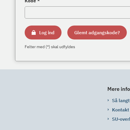
Kode *
Log ind
Glemt adgangskode?
Felter med (*) skal udfyldes
Mere info
Så langt 
Kontakt
SU-over