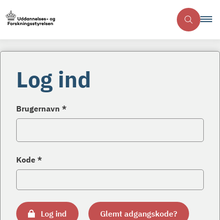
Log ind
Brugernavn *
Kode *
Log ind
Glemt adgangskode?