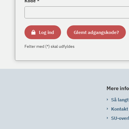
Kode *
Log ind
Glemt adgangskode?
Felter med (*) skal udfyldes
Mere info
Så langt 
Kontakt
SU-over