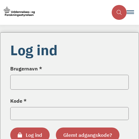
Log ind
Brugernavn *
Kode *
Log ind
Glemt adgangskode?