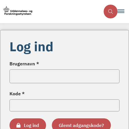
Log ind
Brugernavn *
Kode *
Log ind
Glemt adgangskode?