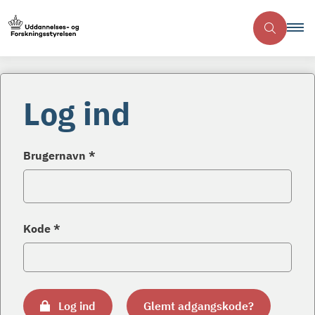
Log ind
Brugernavn *
Kode *
Log ind
Glemt adgangskode?