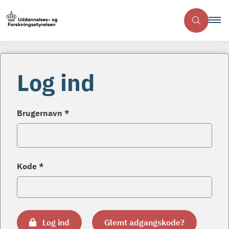
Log ind
Brugernavn *
Kode *
Log ind
Glemt adgangskode?