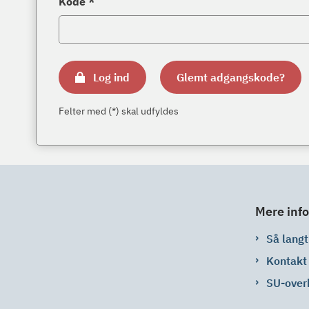
Kode *
Log ind
Glemt adgangskode?
Felter med (*) skal udfyldes
Mere info
Så langt 
Kontakt
SU-over