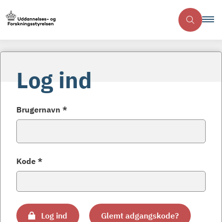
Log ind
Brugernavn *
Kode *
Log ind
Glemt adgangskode?