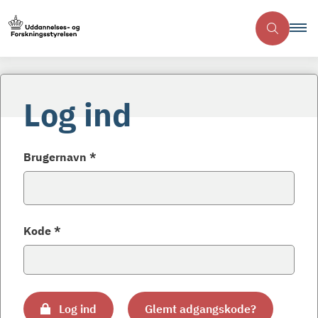
Log ind
Brugernavn *
Kode *
Log ind
Glemt adgangskode?