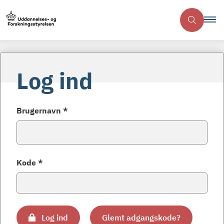
Log ind
Brugernavn *
Kode *
Log ind
Glemt adgangskode?