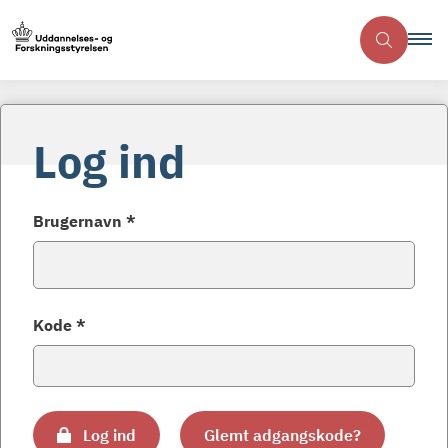
Log ind
Brugernavn *
Kode *
Log ind
Glemt adgangskode?