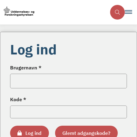
Log ind
Brugernavn *
Kode *
Log ind
Glemt adgangskode?