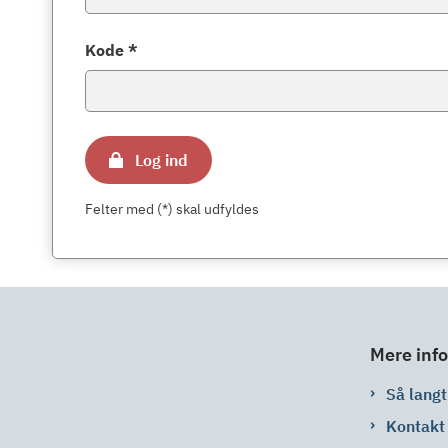
Kode *
Log ind
Felter med (*) skal udfyldes
Mere info
Så langt 
Kontakt