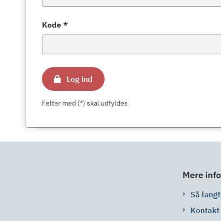
Kode *
Log ind
Felter med (*) skal udfyldes
Mere info
Så langt 
Kontakt