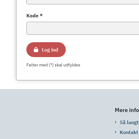
Kode *
Log ind
Felter med (*) skal udfyldes
Mere info
Så langt 
Kontakt